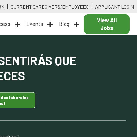
RK
CURRENT CAREGIVERS/EMPLOYEES
APPLICANT LOGIN
View All
ocess
Events
Blog
Jobs
 SENTIRÁS QUE
ECES
ades laborales
és)
a aplicar?