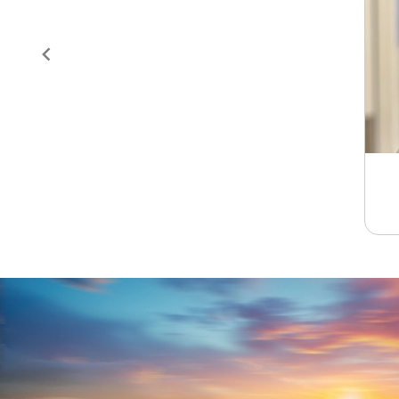
Item
1
of
4