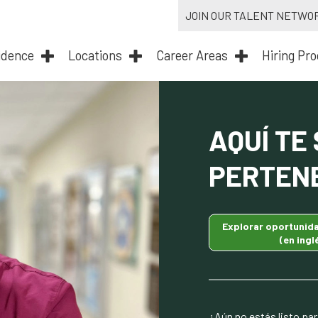
JOIN OUR TALENT NETWO
idence
Locations
Career Areas
Hiring Pr
AQUÍ TE
PERTEN
Explorar oportunid
(en ingl
¿Aún no estás listo par