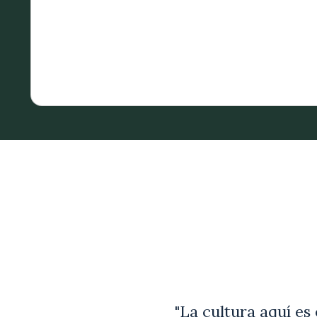
Item
1
of
5
"La cultura aquí es